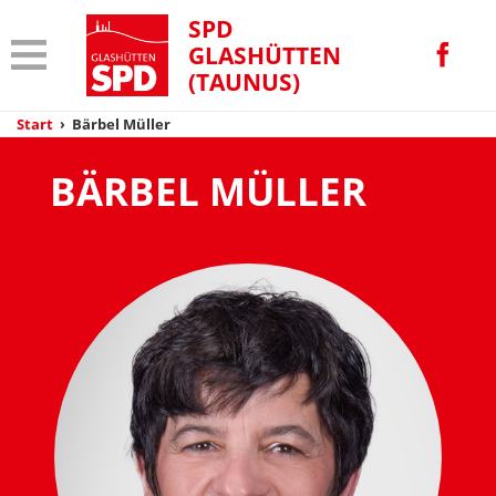
SPD
GLASHÜTTEN
(TAUNUS)
Start
›
Bärbel Müller
BÄRBEL MÜLLER